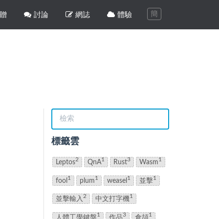
簡
贈
討論
網誌
體驗
標籤雲
2
1
3
1
Leptos
QnA
Rust
Wasm
1
1
1
1
fool
plum
weasel
並擊
2
1
並擊輸入
中文打字機
1
3
1
人體工學鍵盤
作品
倉頡