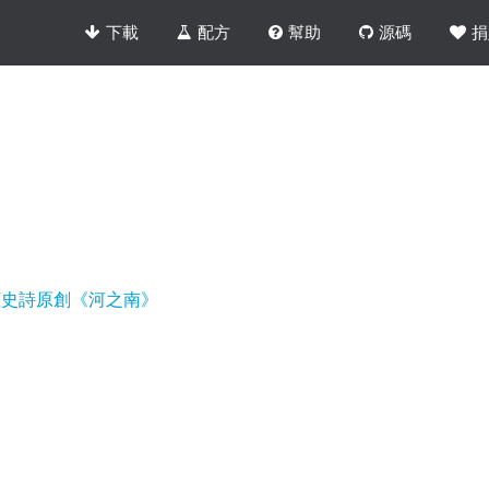
下載
配方
幫助
源碼
捐
河史詩原創《河之南》