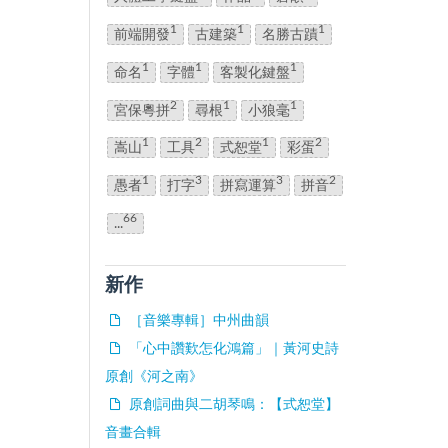
1
1
1
前端開發
古建築
名勝古蹟
1
1
1
命名
字體
客製化鍵盤
2
1
1
宮保粵拼
尋根
小狼毫
1
2
1
2
嵩山
工具
式恕堂
彩蛋
1
3
3
2
愚者
打字
拼寫運算
拼音
66
...
新作
［音樂專輯］中州曲韻
「心中讚歎怎化鴻篇」｜黃河史詩
原創《河之南》
原創詞曲與二胡琴鳴：【式恕堂】
音畫合輯