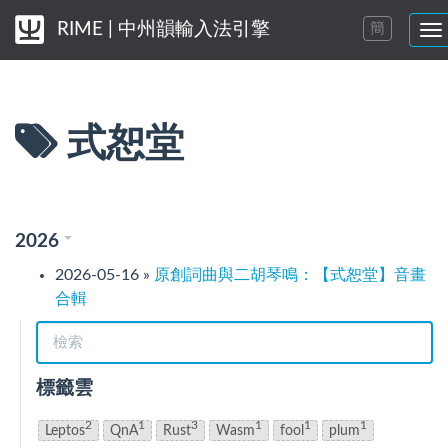
RIME | 中州韻輸入法引擎
簡
切
換
導
航
菜
式恕堂
單
2026
2026-05-16
»
原創詞曲與二胡琴鳴：【式恕堂】音畫
合輯
標籤雲
2
1
3
1
1
1
Leptos
QnA
Rust
Wasm
fool
plum