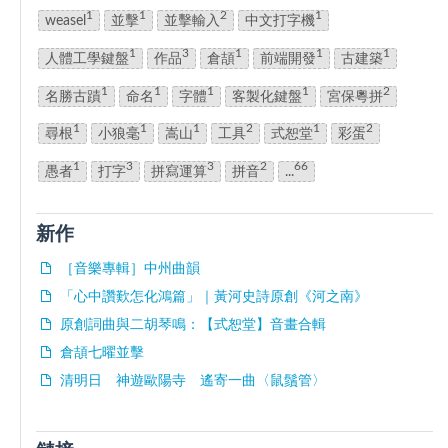
1
1
2
1
weasel
並擊
並擊輸入
中文打字機
1
3
1
1
1
人體工學鍵盤
作品
倉頡
前端開發
古建築
1
1
1
1
2
名勝古蹟
命名
字體
客製化鍵盤
宮保粵拼
1
1
1
2
1
2
尋根
小狼毫
嵩山
工具
式恕堂
彩蛋
1
3
3
2
66
愚者
打字
拼寫運算
拼音
...
新作
［音樂專輯］中州曲韻
「心中讚歎怎化鴻篇」｜黃河史詩原創《河之南》
原創詞曲與二胡琴鳴：【式恕堂】音畫合輯
倉頡七曜並擊
清明日 神遊歐陽寺 遙寄一曲〈鼠鬚管〉