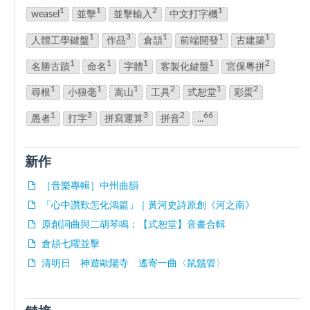
1
1
2
1
weasel
並擊
並擊輸入
中文打字機
1
3
1
1
1
人體工學鍵盤
作品
倉頡
前端開發
古建築
1
1
1
1
2
名勝古蹟
命名
字體
客製化鍵盤
宮保粵拼
1
1
1
2
1
2
尋根
小狼毫
嵩山
工具
式恕堂
彩蛋
1
3
3
2
66
愚者
打字
拼寫運算
拼音
...
新作
［音樂專輯］中州曲韻
「心中讚歎怎化鴻篇」｜黃河史詩原創《河之南》
原創詞曲與二胡琴鳴：【式恕堂】音畫合輯
倉頡七曜並擊
清明日 神遊歐陽寺 遙寄一曲〈鼠鬚管〉