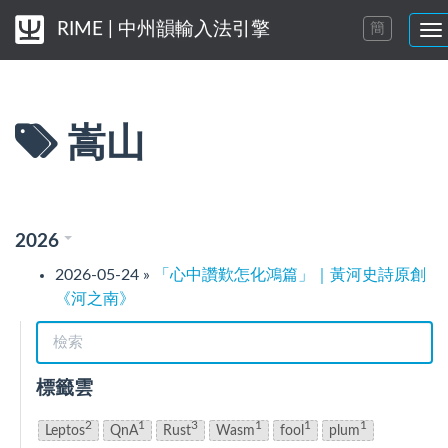
RIME | 中州韻輸入法引擎
簡
切
換
導
航
菜
嵩山
單
2026
2026-05-24
»
「心中讚歎怎化鴻篇」｜黃河史詩原創
《河之南》
標籤雲
2
1
3
1
1
1
Leptos
QnA
Rust
Wasm
fool
plum