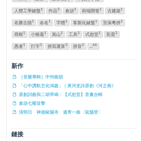
1
3
1
1
1
人體工學鍵盤
作品
倉頡
前端開發
古建築
1
1
1
1
2
名勝古蹟
命名
字體
客製化鍵盤
宮保粵拼
1
1
1
2
1
2
尋根
小狼毫
嵩山
工具
式恕堂
彩蛋
1
3
3
2
66
愚者
打字
拼寫運算
拼音
...
新作
［音樂專輯］中州曲韻
「心中讚歎怎化鴻篇」｜黃河史詩原創《河之南》
原創詞曲與二胡琴鳴：【式恕堂】音畫合輯
倉頡七曜並擊
清明日 神遊歐陽寺 遙寄一曲〈鼠鬚管〉
鏈接