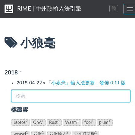
RIME | 中州韻輸入法引擎
簡
切
換
導
航
菜
小狼毫
單
2018
2018-04-22
»
「小狼毫」輸入法更新，發佈 0.11 版
標籤雲
2
1
3
1
1
1
Leptos
QnA
Rust
Wasm
fool
plum
1
1
2
1
weasel
並擊
並擊輸入
中文打字機