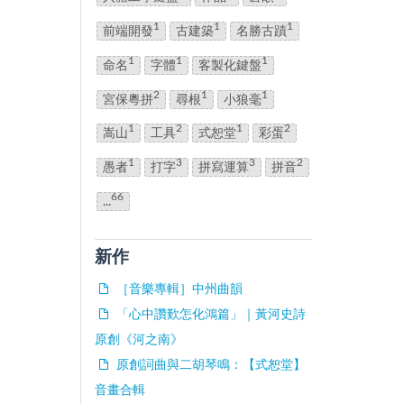
1
1
1
前端開發
古建築
名勝古蹟
1
1
1
命名
字體
客製化鍵盤
2
1
1
宮保粵拼
尋根
小狼毫
1
2
1
2
嵩山
工具
式恕堂
彩蛋
1
3
3
2
愚者
打字
拼寫運算
拼音
66
...
新作
［音樂專輯］中州曲韻
「心中讚歎怎化鴻篇」｜黃河史詩
原創《河之南》
原創詞曲與二胡琴鳴：【式恕堂】
音畫合輯