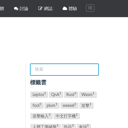
簡
贈
討論
網誌
體驗
標籤雲
2
1
3
1
Leptos
QnA
Rust
Wasm
1
1
1
1
fool
plum
weasel
並擊
2
1
並擊輸入
中文打字機
1
3
1
人體工學鍵盤
作品
倉頡