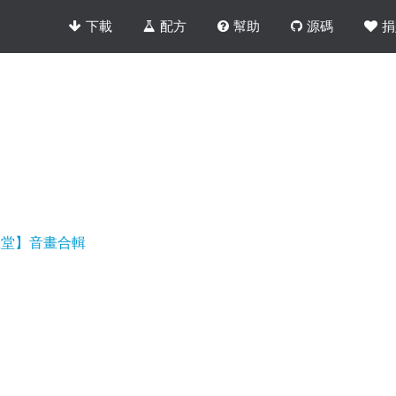
下載
配方
幫助
源碼
捐
恕堂】音畫合輯