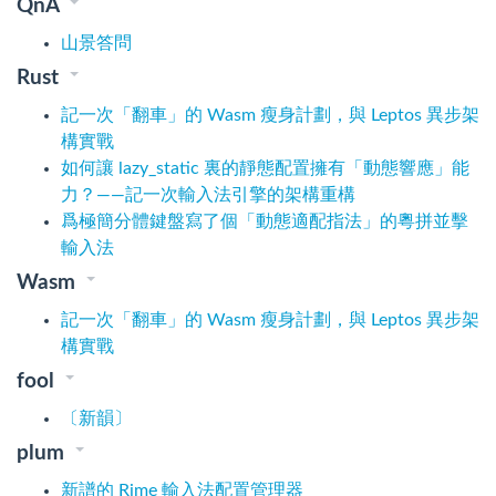
QnA
山景答問
Rust
記一次「翻車」的 Wasm 瘦身計劃，與 Leptos 異步架
構實戰
如何讓 lazy_static 裏的靜態配置擁有「動態響應」能
力？——記一次輸入法引擎的架構重構
爲極簡分體鍵盤寫了個「動態適配指法」的粵拼並擊
輸入法
Wasm
記一次「翻車」的 Wasm 瘦身計劃，與 Leptos 異步架
構實戰
fool
〔新韻〕
plum
新譜的 Rime 輸入法配置管理器