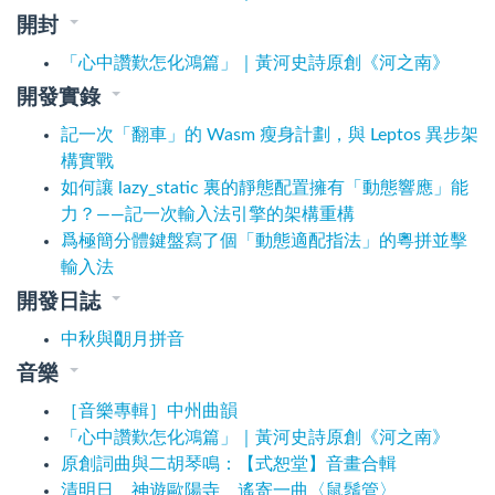
開封
「心中讚歎怎化鴻篇」｜黃河史詩原創《河之南》
開發實錄
記一次「翻車」的 Wasm 瘦身計劃，與 Leptos 異步架
構實戰
如何讓 lazy_static 裏的靜態配置擁有「動態響應」能
力？——記一次輸入法引擎的架構重構
爲極簡分體鍵盤寫了個「動態適配指法」的粵拼並擊
輸入法
開發日誌
中秋與朙月拼音
音樂
［音樂專輯］中州曲韻
「心中讚歎怎化鴻篇」｜黃河史詩原創《河之南》
原創詞曲與二胡琴鳴：【式恕堂】音畫合輯
清明日 神遊歐陽寺 遙寄一曲〈鼠鬚管〉