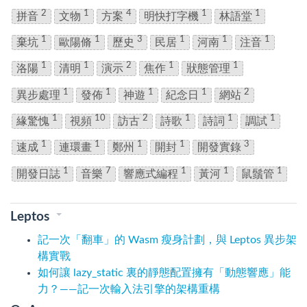
2
1
4
1
1
拼音
文物
方案
明快打字機
林語堂
1
1
3
1
1
1
棄坑
歐陽脩
歷史
民居
河南
注音
1
1
2
1
1
洛陽
清明
演示
焦作
狀態管理
1
1
1
1
2
異步處理
發佈
神遊
紀念日
網站
1
10
2
1
1
1
緣驚愧
視頻
訪古
詩歌
詩詞
調試
1
1
1
1
3
速成
連環畫
鄭州
開封
開發實錄
1
7
1
1
1
開發日誌
音樂
響應式編程
黃河
鼠鬚管
Leptos
記一次「翻車」的 Wasm 瘦身計劃，與 Leptos 異步架
構實戰
如何讓 lazy_static 裏的靜態配置擁有「動態響應」能
力？——記一次輸入法引擎的架構重構