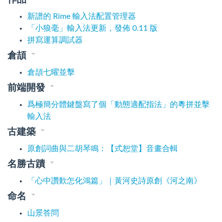
新譜的 Rime 輸入法配置管理器
「小狼毫」輸入法更新，發佈 0.11 版
拼寫運算調試器
倉頡
倉頡七曜並擊
前端開發
爲極簡分體鍵盤寫了個「動態適配指法」的粵拼並擊
輸入法
古建築
原創詞曲與二胡琴鳴：【式恕堂】音畫合輯
名勝古蹟
「心中讚歎怎化鴻篇」｜黃河史詩原創《河之南》
命名
山景答問