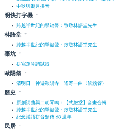
中秋與朙月拼音
明快打字機
跨越半世紀的擊鍵聲：致敬林語堂先生
林語堂
跨越半世紀的擊鍵聲：致敬林語堂先生
棄坑
拼寫運算調試器
歐陽脩
清明日 神遊歐陽寺 遙寄一曲〈鼠鬚管〉
歷史
原創詞曲與二胡琴鳴：【式恕堂】音畫合輯
跨越半世紀的擊鍵聲：致敬林語堂先生
紀念漢語拼音頒佈 68 週年
民居