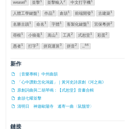
1
1
2
1
weasel
並擊
並擊輸入
中文打字機
1
3
1
1
1
人體工學鍵盤
作品
倉頡
前端開發
古建築
1
1
1
1
2
名勝古蹟
命名
字體
客製化鍵盤
宮保粵拼
1
1
1
2
1
2
尋根
小狼毫
嵩山
工具
式恕堂
彩蛋
1
3
3
2
66
愚者
打字
拼寫運算
拼音
...
新作
［音樂專輯］中州曲韻
「心中讚歎怎化鴻篇」｜黃河史詩原創《河之南》
原創詞曲與二胡琴鳴：【式恕堂】音畫合輯
倉頡七曜並擊
清明日 神遊歐陽寺 遙寄一曲〈鼠鬚管〉
鏈接