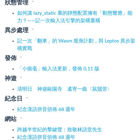
狀態管理
如何讓 lazy_static 裏的靜態配置擁有「動態響應」能
力？——記一次輸入法引擎的架構重構
異步處理
記一次「翻車」的 Wasm 瘦身計劃，與 Leptos 異步架
構實戰
發佈
「小狼毫」輸入法更新，發佈 0.11 版
神遊
清明日 神遊歐陽寺 遙寄一曲〈鼠鬚管〉
紀念日
紀念漢語拼音頒佈 68 週年
網站
跨越半世紀的擊鍵聲：致敬林語堂先生
紀念漢語拼音頒佈 68 週年