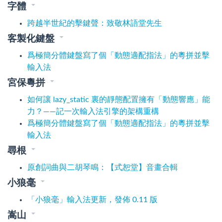
字體
跨越半世紀的擊鍵聲：致敬林語堂先生
客製化鍵盤
爲極簡分體鍵盤寫了個「動態適配指法」的粵拼並擊
輸入法
宮保粵拼
如何讓 lazy_static 裏的靜態配置擁有「動態響應」能
力？——記一次輸入法引擎的架構重構
爲極簡分體鍵盤寫了個「動態適配指法」的粵拼並擊
輸入法
尋根
原創詞曲與二胡琴鳴：【式恕堂】音畫合輯
小狼毫
「小狼毫」輸入法更新，發佈 0.11 版
嵩山