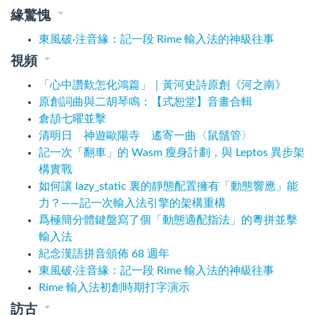
緣驚愧
東風破·注音緣：記一段 Rime 輸入法的神級往事
視頻
「心中讚歎怎化鴻篇」｜黃河史詩原創《河之南》
原創詞曲與二胡琴鳴：【式恕堂】音畫合輯
倉頡七曜並擊
清明日 神遊歐陽寺 遙寄一曲〈鼠鬚管〉
記一次「翻車」的 Wasm 瘦身計劃，與 Leptos 異步架
構實戰
如何讓 lazy_static 裏的靜態配置擁有「動態響應」能
力？——記一次輸入法引擎的架構重構
爲極簡分體鍵盤寫了個「動態適配指法」的粵拼並擊
輸入法
紀念漢語拼音頒佈 68 週年
東風破·注音緣：記一段 Rime 輸入法的神級往事
Rime 輸入法初創時期打字演示
訪古