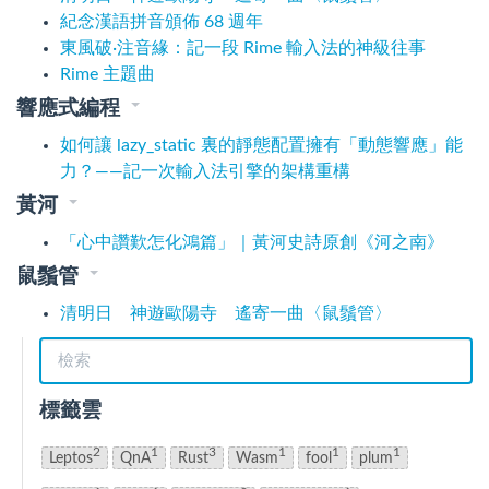
紀念漢語拼音頒佈 68 週年
東風破·注音緣：記一段 Rime 輸入法的神級往事
Rime 主題曲
響應式編程
如何讓 lazy_static 裏的靜態配置擁有「動態響應」能
力？——記一次輸入法引擎的架構重構
黃河
「心中讚歎怎化鴻篇」｜黃河史詩原創《河之南》
鼠鬚管
清明日 神遊歐陽寺 遙寄一曲〈鼠鬚管〉
標籤雲
2
1
3
1
1
1
Leptos
QnA
Rust
Wasm
fool
plum