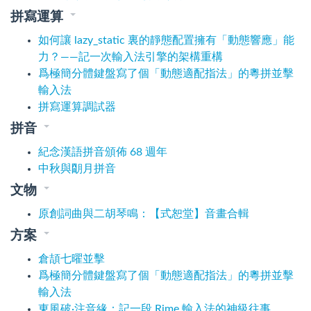
拼寫運算
如何讓 lazy_static 裏的靜態配置擁有「動態響應」能
力？——記一次輸入法引擎的架構重構
爲極簡分體鍵盤寫了個「動態適配指法」的粵拼並擊
輸入法
拼寫運算調試器
拼音
紀念漢語拼音頒佈 68 週年
中秋與朙月拼音
文物
原創詞曲與二胡琴鳴：【式恕堂】音畫合輯
方案
倉頡七曜並擊
爲極簡分體鍵盤寫了個「動態適配指法」的粵拼並擊
輸入法
東風破·注音緣：記一段 Rime 輸入法的神級往事