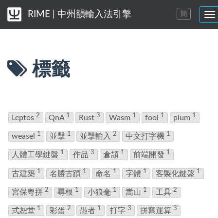
RIME | 中州韻輸入法引擎
簡
切
換
導
航
菜
標籤
單
2
1
3
1
1
1
Leptos
QnA
Rust
Wasm
fool
plum
1
1
2
1
weasel
並擊
並擊輸入
中文打字機
1
3
1
1
人體工學鍵盤
作品
倉頡
前端開發
1
1
1
1
1
古建築
名勝古蹟
命名
字體
客製化鍵盤
2
1
1
1
2
宮保粵拼
尋根
小狼毫
嵩山
工具
1
2
1
3
3
式恕堂
彩蛋
愚者
打字
拼寫運算