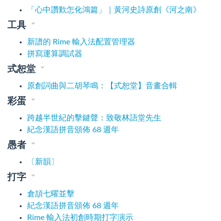
「心中讚歎怎化鴻篇」｜黃河史詩原創《河之南》
工具
新譜的 Rime 輸入法配置管理器
拼寫運算調試器
式恕堂
原創詞曲與二胡琴鳴：【式恕堂】音畫合輯
彩蛋
跨越半世紀的擊鍵聲：致敬林語堂先生
紀念漢語拼音頒佈 68 週年
愚者
〔新韻〕
打字
倉頡七曜並擊
紀念漢語拼音頒佈 68 週年
Rime 輸入法初創時期打字演示