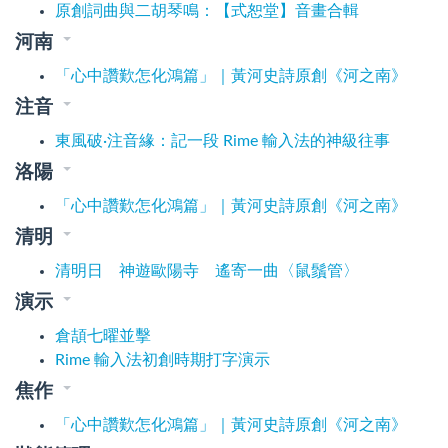
原創詞曲與二胡琴鳴：【式恕堂】音畫合輯
河南
「心中讚歎怎化鴻篇」｜黃河史詩原創《河之南》
注音
東風破·注音緣：記一段 Rime 輸入法的神級往事
洛陽
「心中讚歎怎化鴻篇」｜黃河史詩原創《河之南》
清明
清明日 神遊歐陽寺 遙寄一曲〈鼠鬚管〉
演示
倉頡七曜並擊
Rime 輸入法初創時期打字演示
焦作
「心中讚歎怎化鴻篇」｜黃河史詩原創《河之南》